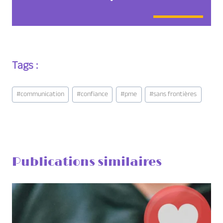
Tags :
Étiquettes
#
communication
#
confiance
#
pme
#
sans frontières
de
la
publication :
Publications similaires