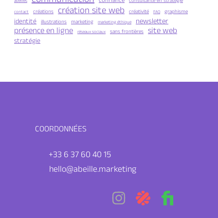
communication
confiance
consultante en stratégie
abeilles
création site web
créations
créativité
graphisme
contact
FAQ
newsletter
identité
illustrations
marketing
marketing éthique
présence en ligne
site web
sans frontières
réseaux sociaux
stratégie
COORDONNÉES
+33 6 37 60 40 15
hello@abeille.marketing