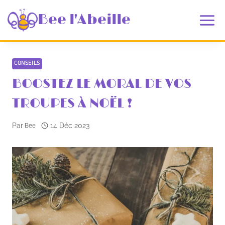
Aller
au
Bee l'Abeille
contenu
CONSEILS
BOOSTEZ LE MORAL DE VOS
TROUPES À NOËL !
Bee
Par
14 Déc 2023