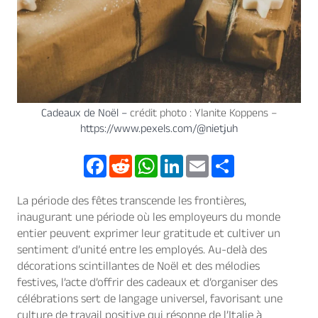
Cadeaux de Noël –
crédit photo : Ylanite Koppens –
https://www.pexels.com/@nietjuh
F
R
W
L
E
S
a
e
h
i
m
h
c
d
a
n
a
a
e
d
t
k
i
r
La période des fêtes transcende les frontières,
b
i
s
e
l
e
o
t
A
d
inaugurant une période où les employeurs du monde
o
p
I
entier peuvent exprimer leur gratitude et cultiver un
k
p
n
sentiment d’unité entre les employés. Au-delà des
décorations scintillantes de Noël et des mélodies
festives, l’acte d’offrir des cadeaux et d’organiser des
célébrations sert de langage universel, favorisant une
culture de travail positive qui résonne de l’Italie à