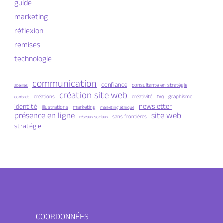
guide
marketing
réflexion
remises
technologie
communication
confiance
consultante en stratégie
abeilles
création site web
créations
créativité
graphisme
contact
FAQ
newsletter
identité
illustrations
marketing
marketing éthique
présence en ligne
site web
sans frontières
réseaux sociaux
stratégie
COORDONNÉES