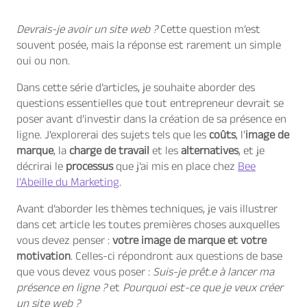
o
t
A
d
o
p
I
Devrais-je avoir un site web ?
Cette question m’est
k
p
n
souvent posée, mais la réponse est rarement un simple
oui ou non.
Dans cette série d’articles, je souhaite aborder des
questions essentielles que tout entrepreneur devrait se
poser avant d’investir dans la création de sa présence en
ligne. J’explorerai des sujets tels que les
coûts
, l’
image de
marque
, la
charge de travail
et les
alternatives
, et je
décrirai le
processus
que j’ai mis en place chez
Bee
l’Abeille du Marketing
.
Avant d’aborder les thèmes techniques, je vais illustrer
dans cet article les toutes premières choses auxquelles
vous devez penser :
votre image de marque et votre
motivation
. Celles-ci répondront aux questions de base
que vous devez vous poser :
Suis-je prêt.e à lancer ma
présence en ligne ?
et
Pourquoi est-ce que je veux créer
un site web ?